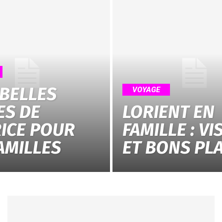
 BELLES
VOYAGE
ES DE
LORIENT EN
ICE POUR
FAMILLE : VI
AMILLES
ET BONS PL