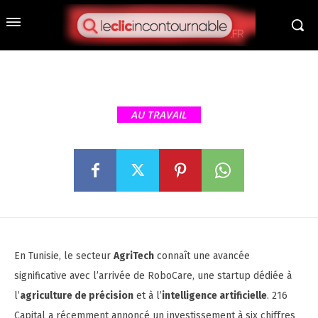
AgriTech en Tunisie : RoboCare
attire l’investissement de 216
Capital pour révolutionner
l’agriculture intelligente
AU TRAVAIL
En Tunisie, le secteur
AgriTech
connaît une avancée
significative avec l’arrivée de RoboCare, une startup dédiée à
l’
agriculture de précision
et à l’
intelligence artificielle
. 216
Capital a récemment annoncé un investissement à six chiffres