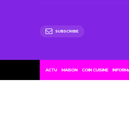
SUBSCRIBE
Ma
po
ACTU
MAISON
COIN CUISINE
INFORM
m’élim
depuis