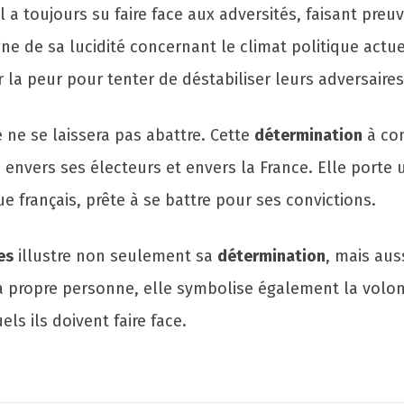
a toujours su faire face aux adversités, faisant preu
gne de sa lucidité concernant le climat politique actu
 la peur pour tenter de déstabiliser leurs adversaires
le ne se laissera pas abattre. Cette
détermination
à con
nvers ses électeurs et envers la France. Elle porte u
e français, prête à se battre pour ses convictions.
es
illustre non seulement sa
détermination
, mais au
sa propre personne, elle symbolise également la volon
ls ils doivent faire face.