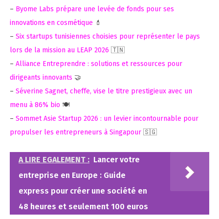
–
Byome Labs prépare une levée de fonds pour ses
innovations en cosmétique
💄
–
Six startups tunisiennes choisies pour représenter le pays
lors de la mission au LEAP 2026
🇹🇳
–
Alliance Entreprendre : solutions et ressources pour
dirigeants innovants
🤝
–
Séverine Sagnet, cheffe, vise le titre prestigieux avec un
menu à 86% bio
🍽️
–
Sommet Asie Startup 2026 : un levier incontournable pour
propulser les entrepreneurs à Singapour
🇸🇬
A LIRE EGALEMENT :
Lancer votre
entreprise en Europe : Guide
express pour créer une société en
48 heures et seulement 100 euros