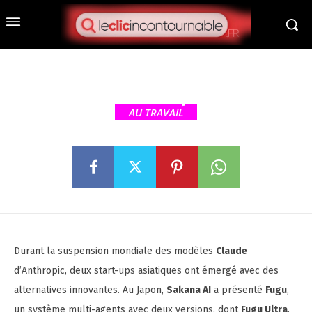
Startups IA en Asie : des
alternatives à Claude se
développent durant la pause
d’Anthropic
AU TRAVAIL
Durant la suspension mondiale des modèles
Claude
d’Anthropic, deux start-ups asiatiques ont émergé avec des
alternatives innovantes. Au Japon,
Sakana AI
a présenté
Fugu
,
un système multi-agents avec deux versions, dont
Fugu Ultra
,