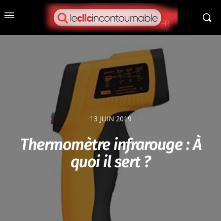
13 JUIN 2019
Thermomètre infrarouge : À
quoi il sert ?