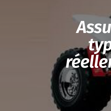
Assu
typ
réell