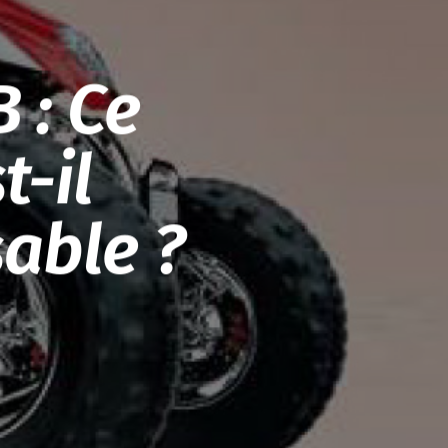
 : Ce
t-il
able ?