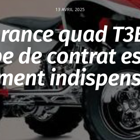
13 AVRIL 2025
rance quad T3B
e de contrat es
ement indispens