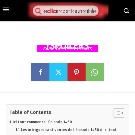
Ici tout commence : découvrez
les révélations et
rebondissements de l’épisode
1450 du mercredi 3 juin 2026
[SPOILERS
FAIRE DES PETITS PLATS
Table of Contents
Ici tout commence : Épisode 1450
Les intrigues captivantes de l’épisode 1450 d’Ici tout