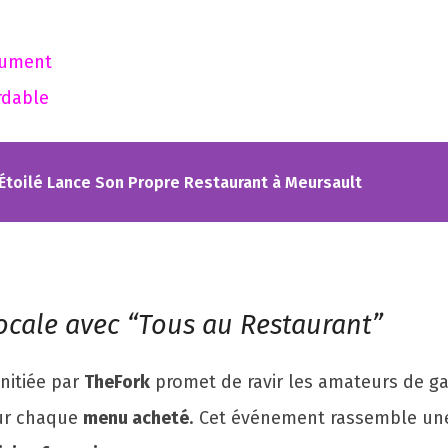
lument
rdable
f Étoilé Lance Son Propre Restaurant à Meursault
ocale avec “Tous au Restaurant”
initiée par
TheFork
promet de ravir les amateurs de gas
r chaque
menu acheté
. Cet événement rassemble une