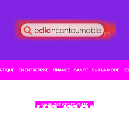
29 MAI 2026
e : TheFork re
opération “Tous
ATIQUE
EN ENTREPRISE
FINANCE
SANTÉ
SUR LA MODE
JE
urant” avec une
sive un menu a
FAIRE DES PETITS PLATS