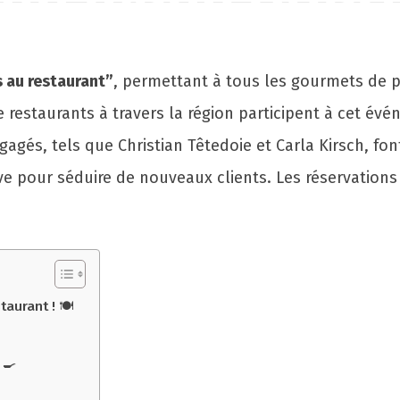
un menu offer
 au restaurant”
, permettant à tous les gourmets de pr
e restaurants à travers la région participent à cet é
ngagés, tels que Christian Têtedoie et Carla Kirsch, f
e pour séduire de nouveaux clients. Les réservations s
aurant ! 🍽️
‍🍳