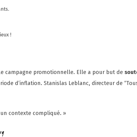
ants.
ieux !
mple campagne promotionnelle. Elle a pour but de
sout
ode d’inflation. Stanislas Leblanc, directeur de “Tous
à un contexte compliqué. »
🍴