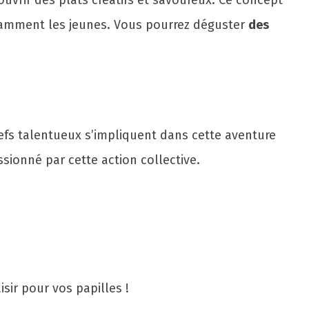
uvrir des plats créatifs et savoureux. Ce concept
notamment les jeunes. Vous pourrez déguster
des
efs talentueux s’impliquent dans cette aventure
assionné par cette action collective.
sir pour vos papilles !