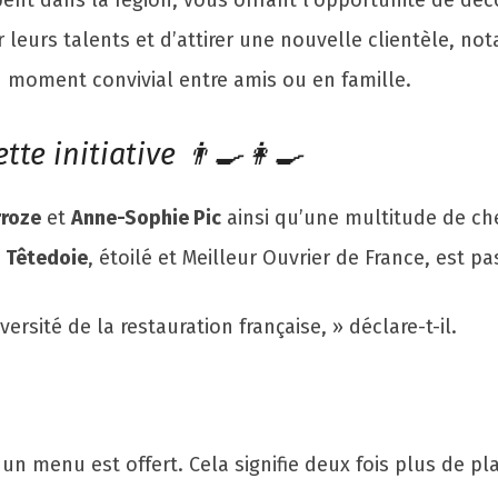
ent dans la région, vous offrant l’opportunité de déco
r leurs talents et d’attirer une nouvelle clientèle, 
n moment convivial entre amis ou en famille.
tte initiative 👨‍🍳👩‍🍳
rroze
et
Anne-Sophie Pic
ainsi qu’une multitude de ch
n Têtedoie
, étoilé et Meilleur Ouvrier de France, est p
rsité de la restauration française, » déclare-t-il.
menu est offert. Cela signifie deux fois plus de plai