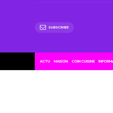
SUBSCRIBE
Rhôn
l’
ACTU
MAISON
COIN CUISINE
INFORM
resta
exclu