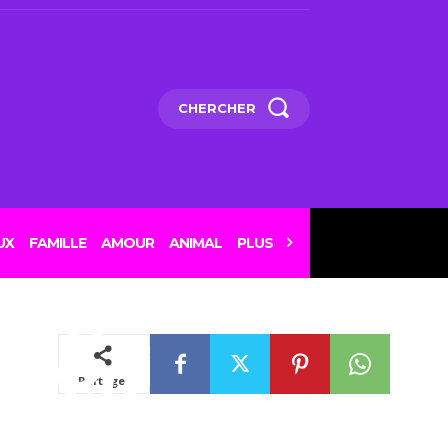
CHERCHER
lance
 au
UX
FAMILLE
AMOUR
ANIMAL
PLUS
 offre
cheté,
Partager