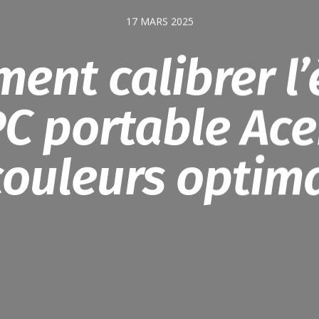
17 MARS 2025
ent calibrer l’
PC portable Ace
couleurs optima