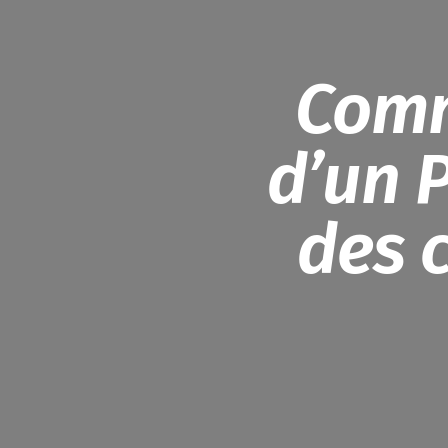
Comm
d’un 
des 