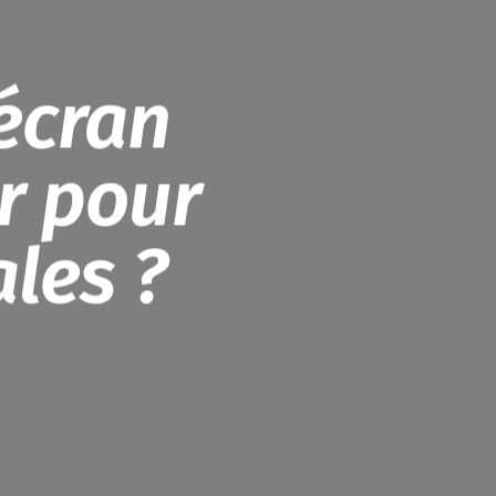
écran
r pour
les ?