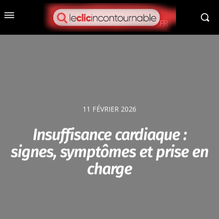
11 FÉVRIER 2026
Insuffisance cardiaque :
signes, symptômes et prise en
charge