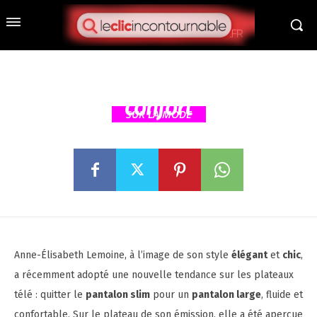
Anne-Élisabeth Lemoine (55
ans) troque le slim pour un
pantalon chic et fluide :
l’élégance au service du
confort
SUR LA MODE
Anne-Élisabeth Lemoine, à l’image de son style
élégant
et
chic
,
a récemment adopté une nouvelle tendance sur les plateaux
télé : quitter le
pantalon slim
pour un
pantalon large
, fluide et
confortable. Sur le plateau de son émission, elle a été aperçue