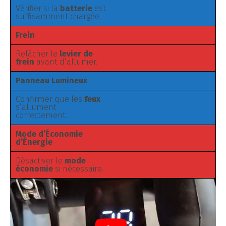
Vérifier si la
batterie
est
suffisamment chargée.
Frein
Relâcher le
levier de
frein
avant d’allumer.
Panneau Lumineux
Confirmer que les
feux
s’allument
correctement.
Mode d’Économie
d’Énergie
Désactiver le
mode
économie
si nécessaire.