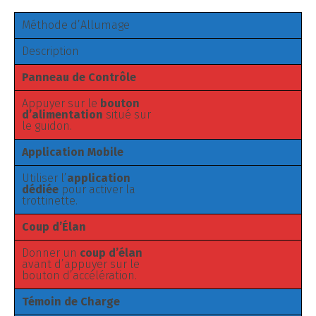
Méthode d’Allumage
Description
Panneau de Contrôle
Appuyer sur le
bouton
d’alimentation
situé sur
le guidon.
Application Mobile
Utiliser l’
application
dédiée
pour activer la
trottinette.
Coup d’Élan
Donner un
coup d’élan
avant d’appuyer sur le
bouton d’accélération.
Témoin de Charge