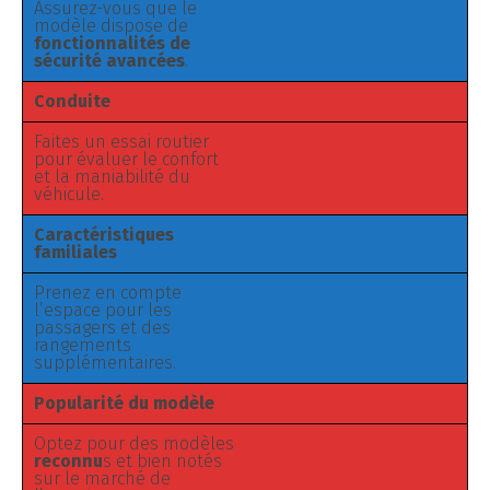
Assurez-vous que le
modèle dispose de
fonctionnalités de
sécurité avancées
.
Conduite
Faites un essai routier
pour évaluer le confort
et la maniabilité du
véhicule.
Caractéristiques
familiales
Prenez en compte
l’espace pour les
passagers et des
rangements
supplémentaires.
Popularité du modèle
Optez pour des modèles
reconnu
s et bien notés
sur le marché de