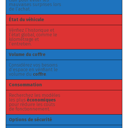
mauvaises surprises lors
de l’achat.
État du véhicule
Vérifiez l’historique et
l’état global, comme le
kilométrage et
l’entretien.
Volume du coffre
Considérez vos besoins
d’espace en vérifiant le
volume du
coffre
.
Consommation
Recherchez les modèles
les plus
économiques
pour réduire les coûts
de fonctionnement.
Options de sécurité