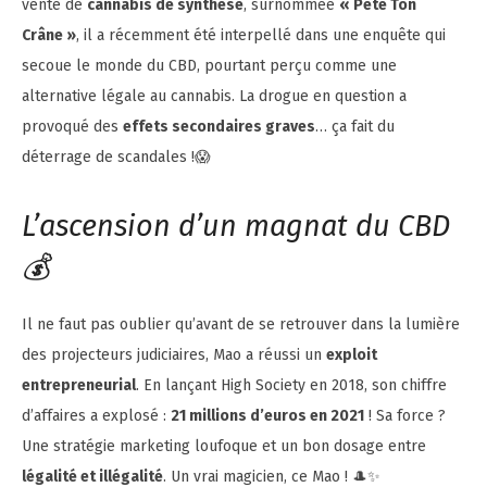
vente de
cannabis de synthèse
, surnommée
« Pète Ton
Crâne »
, il a récemment été interpellé dans une enquête qui
secoue le monde du CBD, pourtant perçu comme une
alternative légale au cannabis. La drogue en question a
provoqué des
effets secondaires graves
… ça fait du
déterrage de scandales !😱
L’ascension d’un magnat du CBD
💰
Il ne faut pas oublier qu’avant de se retrouver dans la lumière
des projecteurs judiciaires, Mao a réussi un
exploit
entrepreneurial
. En lançant High Society en 2018, son chiffre
d’affaires a explosé :
21 millions d’euros en 2021
! Sa force ?
Une stratégie marketing loufoque et un bon dosage entre
légalité et illégalité
. Un vrai magicien, ce Mao ! 🎩✨