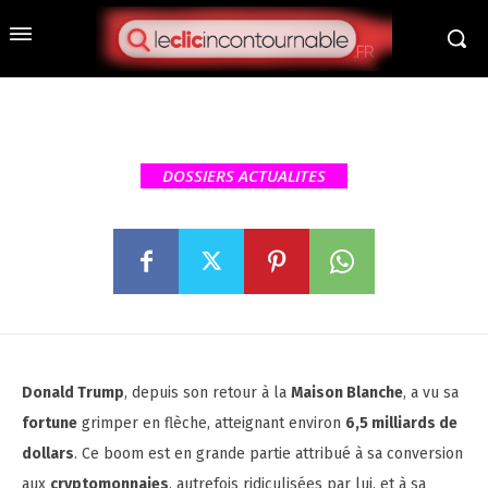
États-Unis : Cryptomonnaies
et réseaux sociaux, les
stratégies qui ont fait décoller
la fortune de Trump
DOSSIERS ACTUALITES
Donald Trump
, depuis son retour à la
Maison Blanche
, a vu sa
fortune
grimper en flèche, atteignant environ
6,5 milliards de
dollars
. Ce boom est en grande partie attribué à sa conversion
aux
cryptomonnaies
, autrefois ridiculisées par lui, et à sa