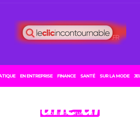
30 MAI 2026
Ebola s’immisce,
mination » : en
ATIQUE
EN ENTREPRISE
FINANCE
SANTÉ
SUR LA MODE
JE
ur d’une diffus
DOSSIERS ACTUALITES
ontrôlable du v