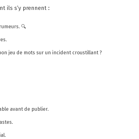
t ils s’y prennent :
rumeurs. 🔍
ves.
bon jeu de mots sur un incident croustillant ?
ble avant de publier.
astes.
al.