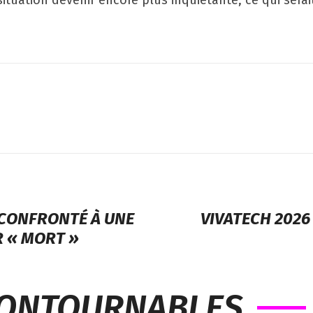
ituation devenir encore plus inquiétante, ce qui serai
 CONFRONTÉ À UNE
VIVATECH 2026
R « MORT »
CONTOURNABLES