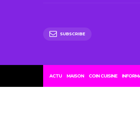
SUBSCRIBE
« Si 
l’exter
ACTU
MAISON
COIN CUISINE
INFORM
pe
inc