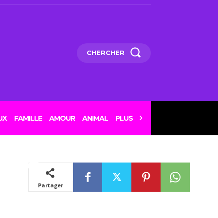
CHERCHER
 c’est
 RDC, la
UX
FAMILLE
AMOUR
ANIMAL
PLUS
ion
irus
Partager