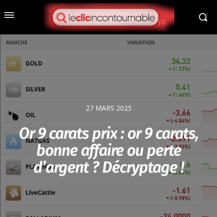
27 MARS 2025
Or 9 carats prix : or 9 carats,
bonne affaire ou perte
d’argent ? Décryptage !