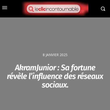
8 JANVIER 2025
AkramJunior : Sa fortune
révèle l’influence des réseaux
sociaux.